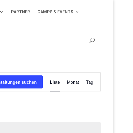
PARTNER
CAMPS & EVENTS
Veranstaltung
Ansichten-
staltungen suchen
Liste
Monat
Tag
Navigation