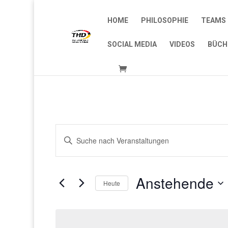
HOME
PHILOSOPHIE
TEAMS 
SOCIAL MEDIA
VIDEOS
BÜCH
Veranstaltungen
Bitte
Suche
Schlüsselwort
und
eingeben.
Ansichten,
Suche
Anstehende
Navigation
Heute
nach
Veranstaltungen
Datum
Schlüsselwort.
wählen.